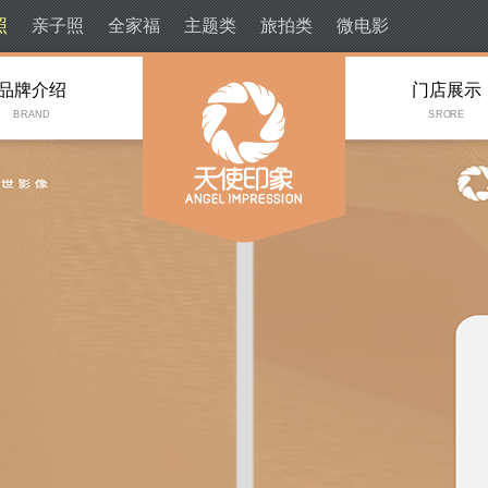
照
亲子照
全家福
主题类
旅拍类
微电影
品牌介绍
门店展示
BRAND
SRORE
成都儿童摄影