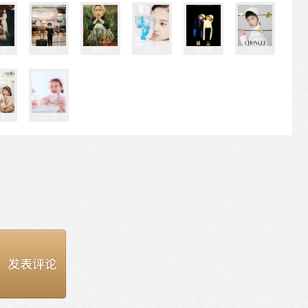
78
3333
3393
3342
3340
3341
85
3272